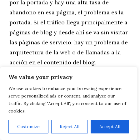
por la portada y hay una alta tasa de
abandono en esa página, el problema es la
portada. Si el tráfico llega principalmente a
páginas de blog y desde ahí se va sin visitar
las páginas de servicio, hay un problema de
arquitectura de la web o de llamadas a la
acción en el contenido del blog.
We value your privacy
Las páginas de salida —las últimas que ven
We use cookies to enhance your browsing experience,
los usuarios antes de abandonar la web—
serve personalized ads or content, and analyze our
son igualmente reveladoras. Si una página
traffic. By clicking "Accept All", you consent to our use of
de contacto tiene una tasa de salida muy
cookies.
alta, puede indicar que el formulario de
Customize
Reject All
Accept All
contacto genera fricción, que el tiempo de