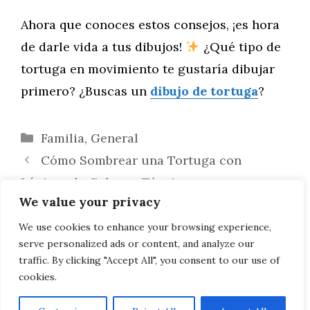
Ahora que conoces estos consejos, ¡es hora
de darle vida a tus dibujos!
¿Qué tipo de
tortuga en movimiento te gustaría dibujar
primero? ¿Buscas un
dibujo de tortuga
?
Categorías
Familia
,
General
Cómo Sombrear una Tortuga con
Lápices de Colores: Técnicas para un
We value your privacy
Acabado Realista
Cómo Dibujar una Tortuga Kawaii Paso a
We use cookies to enhance your browsing experience,
serve personalized ads or content, and analyze our
Paso: ¡Dale un Toque Adorable a tu Arte!
traffic. By clicking "Accept All", you consent to our use of
cookies.