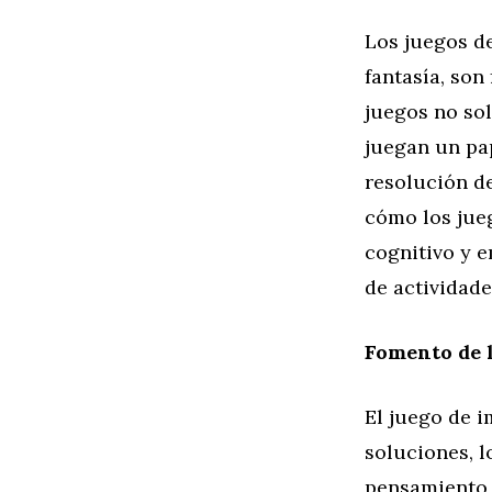
Los juegos d
fantasía, son
juegos no so
juegan un pap
resolución de
cómo los jue
cognitivo y e
de actividade
Fomento de l
El juego de i
soluciones, l
pensamiento 