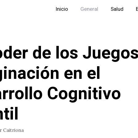
Inicio
General
Salud
oder de los Juego
inación en el
rrollo Cognitivo
til
or
Caitriona