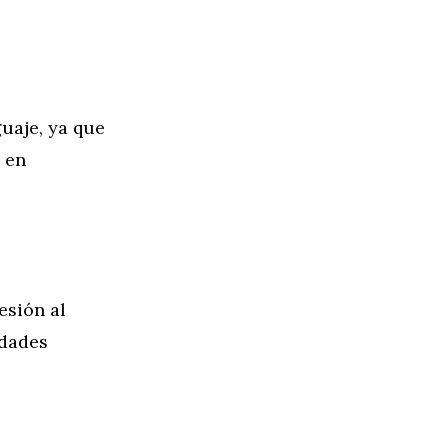
guaje, ya que
 en
esión al
idades