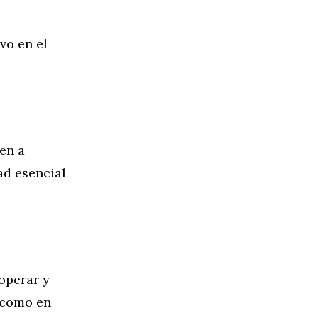
vo en el
den a
ad esencial
ooperar y
 como en