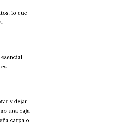
tos, lo que
s.
 esencial
tes.
tar y dejar
omo una caja
ueña carpa o