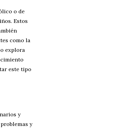
lico o de
iños. Estos
también
ntes como la
lo explora
ecimiento
ar este tipo
narios y
e problemas y