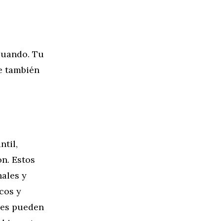
 cuando. Tu
ue también
ntil,
ón. Estos
nales y
cos y
dres pueden