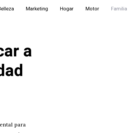
Belleza
Marketing
Hogar
Motor
Familia
car a
idad
ental para