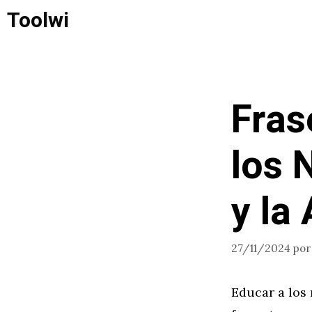
Saltar
Toolwi
al
contenido
Fras
los 
y la
27/11/2024
po
Educar a los 