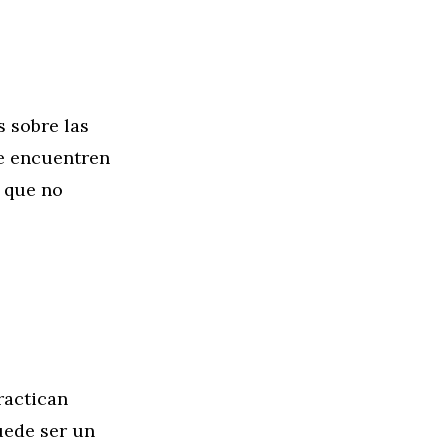
s sobre las
se encuentren
 que no
ractican
uede ser un