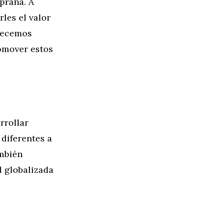
prana. A
les el valor
frecemos
romover estos
rrollar
 diferentes a
ambién
d globalizada