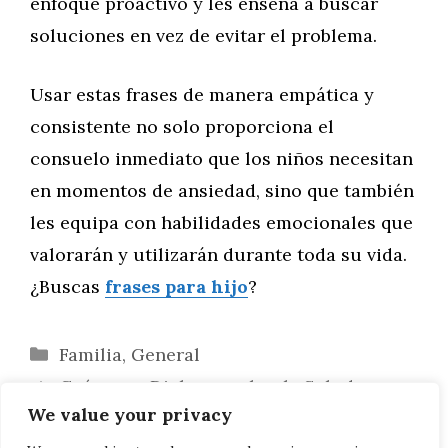
enfoque proactivo y les enseña a buscar
soluciones en vez de evitar el problema.
Usar estas frases de manera empática y
consistente no solo proporciona el
consuelo inmediato que los niños necesitan
en momentos de ansiedad, sino que también
les equipa con habilidades emocionales que
valorarán y utilizarán durante toda su vida.
¿Buscas
frases para hijo
?
Categorías
Familia
,
General
Guía para Dialogar sobre la Salud
We value your privacy
Mental con tus Hijos