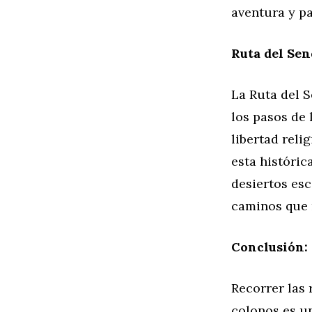
aventura y pa
Ruta del Se
La Ruta del 
los pasos de 
libertad reli
esta históric
desiertos es
caminos que 
Conclusión:
Recorrer las
colonos es un