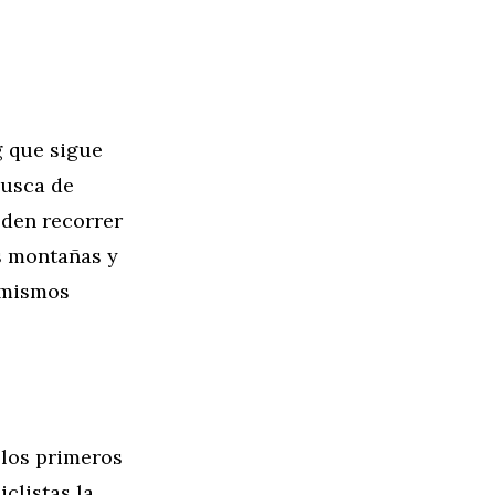
 que sigue
busca de
eden recorrer
as montañas y
 mismos
 los primeros
clistas la