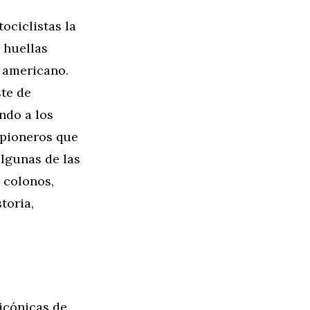
ociclistas la
 huellas
e americano.
ste de
ndo a los
 pioneros que
algunas de las
 colonos,
toria,
icónicas de