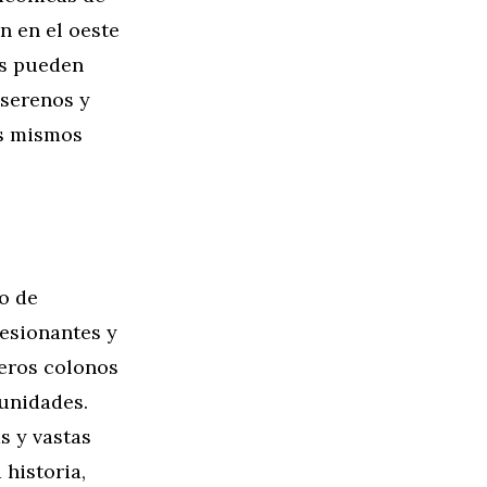
n en el oeste
as pueden
 serenos y
os mismos
o de
resionantes y
meros colonos
tunidades.
s y vastas
historia,