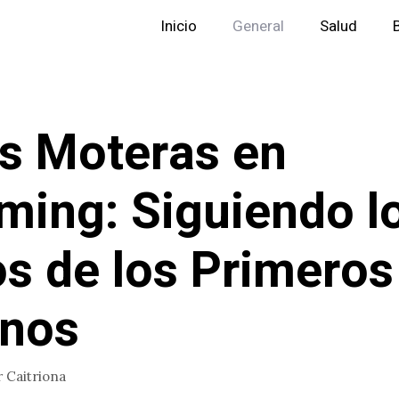
Inicio
General
Salud
s Moteras en
ing: Siguiendo l
s de los Primeros
onos
r
Caitriona