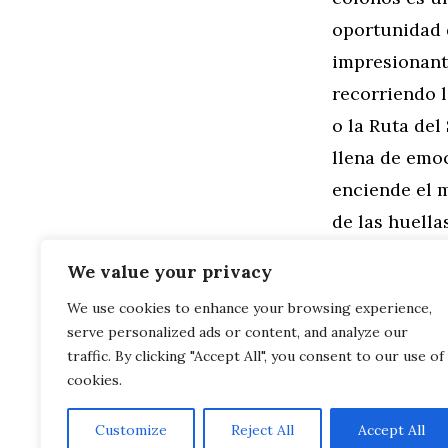
oportunidad d
impresionante
recorriendo l
o la Ruta de
llena de emoc
enciende el m
de las huella
oeste ameri
We value your privacy
We use cookies to enhance your browsing experience,
Categorías
General
,
Mo
serve personalized ads or content, and analyze our
Wyoming en M
Explorando 
traffic. By clicking "Accept All", you consent to our use of
cookies.
Customize
Reject All
Accept All