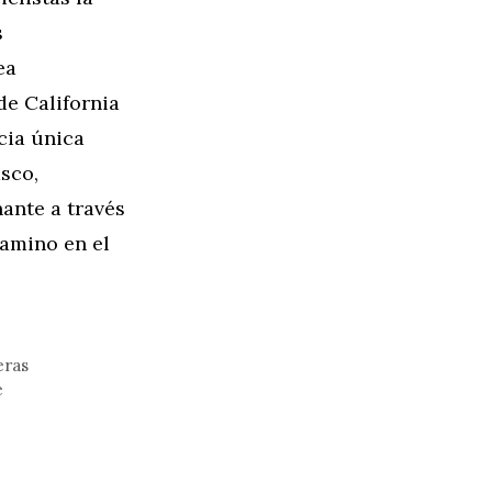
s
ea
de California
cia única
sco,
ante a través
camino en el
eras
e