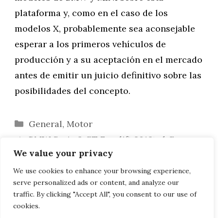
plataforma y, como en el caso de los
modelos X, probablemente sea aconsejable
esperar a los primeros vehículos de
producción y a su aceptación en el mercado
antes de emitir un juicio definitivo sobre las
posibilidades del concepto.
Categorías
General
,
Motor
BMW Serie 3 GT Facelift 2016: el Gran
We value your privacy
Turismo recibe una suave actualización
Primera comparativa de imágenes: BMW
We use cookies to enhance your browsing experience,
serve personalized ads or content, and analyze our
Active Tourer vs. Mercedes Clase B 2012
traffic. By clicking "Accept All", you consent to our use of
cookies.