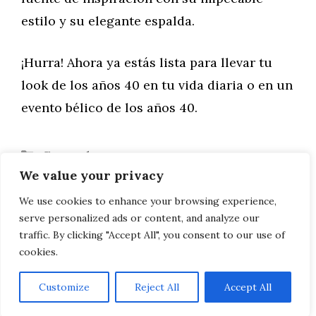
estilo y su elegante espalda.
¡Hurra! Ahora ya estás lista para llevar tu
look de los años 40 en tu vida diaria o en un
evento bélico de los años 40.
Categorías
General
We value your privacy
BMW S1000XR 2020
Ideas sencillas de diseño de interiores
We use cookies to enhance your browsing experience,
serve personalized ads or content, and analyze our
para espacios residenciales y comerciales
traffic. By clicking "Accept All", you consent to our use of
cookies.
Customize
Reject All
Accept All
AVISO LEGAL, POLITICA DE PRIVACIDAD, COOKIES