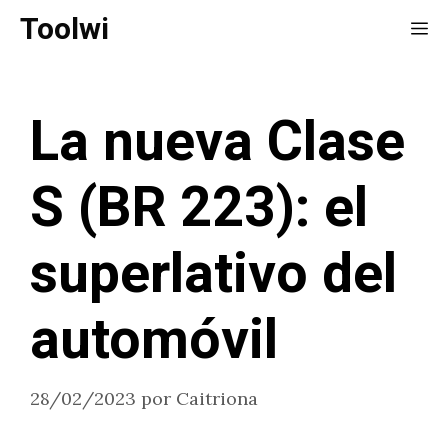
Saltar
Toolwi
Me
al
contenido
La nueva Clase
S (BR 223): el
superlativo del
automóvil
28/02/2023
por
Caitriona