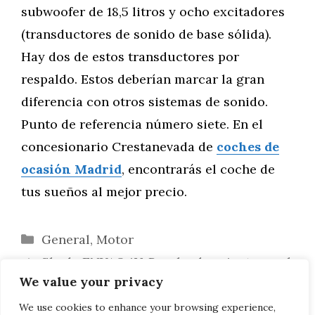
subwoofer de 18,5 litros y ocho excitadores
(transductores de sonido de base sólida).
Hay dos de estos transductores por
respaldo. Estos deberían marcar la gran
diferencia con otros sistemas de sonido.
Punto de referencia número siete. En el
concesionario Crestanevada de
coches de
ocasión Madrid
, encontrarás el coche de
tus sueños al mejor precio.
Categorías
General
,
Motor
Skoda ENYAQ iV: Prueba de asiento en el
We value your privacy
crossover eléctrico
El (auténtico) Skoda Octavia RS está
We use cookies to enhance your browsing experience,