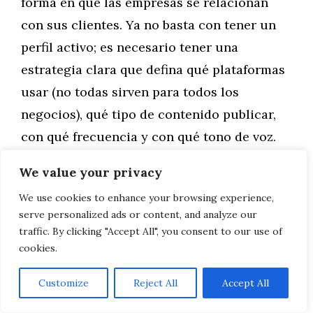
forma en que las empresas se relacionan
con sus clientes. Ya no basta con tener un
perfil activo; es necesario tener una
estrategia clara que defina qué plataformas
usar (no todas sirven para todos los
negocios), qué tipo de contenido publicar,
con qué frecuencia y con qué tono de voz.
We value your privacy
Para las empresas de Jaén, las redes
We use cookies to enhance your browsing experience,
sociales tienen un valor añadido especial:
serve personalized ads or content, and analyze our
permiten mostrar la identidad local, el
traffic. By clicking "Accept All", you consent to our use of
carácter propio, los valores de un territorio.
cookies.
Una empresa que muestra el olivar de
Customize
Reject All
Accept All
donde viene su aceite, que presenta al
equipo humano detrás del negocio, que