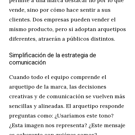
permite a una marca destacar no por lo que
vende, sino por cómo hace sentir a sus
clientes. Dos empresas pueden vender el
mismo producto, pero si adoptan arquetipos
diferentes, atraerán a públicos distintos.
Simplificación de la estrategia de
comunicación
Cuando todo el equipo comprende el
arquetipo de la marca, las decisiones
creativas y de comunicación se vuelven más
sencillas y alineadas. El arquetipo responde
preguntas como: ¿Usaríamos este tono?
¿Esta imagen nos representa? ¿Este mensaje
es coherente con quiénes somos?