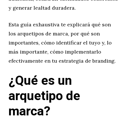
y generar lealtad duradera.
Esta guía exhaustiva te explicará qué son
los arquetipos de marca, por qué son
importantes, cómo identificar el tuyo y, lo
más importante, cómo implementarlo
efectivamente en tu estrategia de branding.
¿Qué es un
arquetipo de
marca?