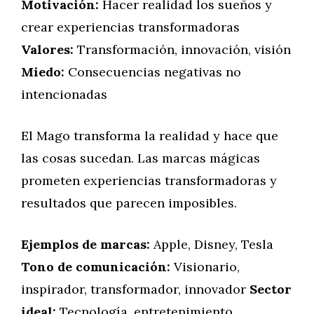
Motivación:
Hacer realidad los sueños y
crear experiencias transformadoras
Valores:
Transformación, innovación, visión
Miedo:
Consecuencias negativas no
intencionadas
El Mago transforma la realidad y hace que
las cosas sucedan. Las marcas mágicas
prometen experiencias transformadoras y
resultados que parecen imposibles.
Ejemplos de marcas:
Apple, Disney, Tesla
Tono de comunicación:
Visionario,
inspirador, transformador, innovador
Sector
ideal:
Tecnología, entretenimiento,