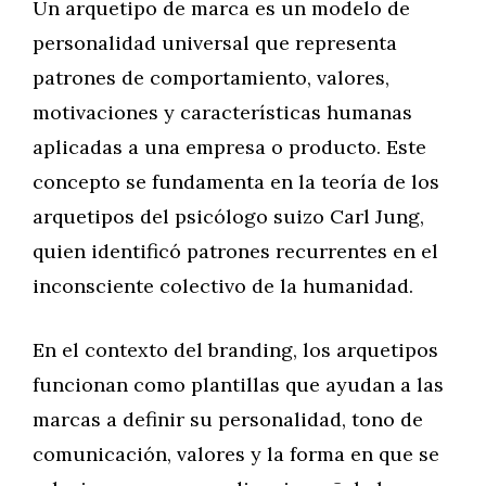
Un arquetipo de marca es un modelo de
personalidad universal que representa
patrones de comportamiento, valores,
motivaciones y características humanas
aplicadas a una empresa o producto. Este
concepto se fundamenta en la teoría de los
arquetipos del psicólogo suizo Carl Jung,
quien identificó patrones recurrentes en el
inconsciente colectivo de la humanidad.
En el contexto del branding, los arquetipos
funcionan como plantillas que ayudan a las
marcas a definir su personalidad, tono de
comunicación, valores y la forma en que se