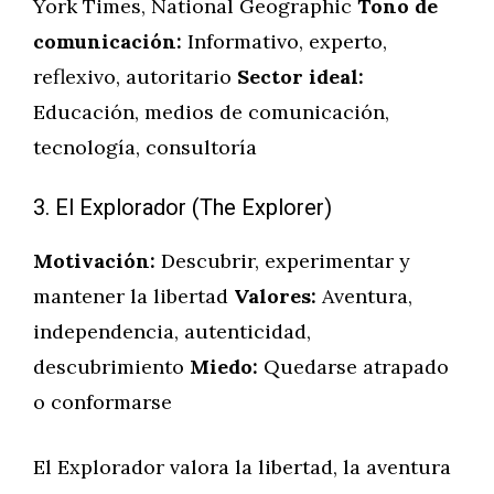
York Times, National Geographic
Tono de
comunicación:
Informativo, experto,
reflexivo, autoritario
Sector ideal:
Educación, medios de comunicación,
tecnología, consultoría
3. El Explorador (The Explorer)
Motivación:
Descubrir, experimentar y
mantener la libertad
Valores:
Aventura,
independencia, autenticidad,
descubrimiento
Miedo:
Quedarse atrapado
o conformarse
El Explorador valora la libertad, la aventura