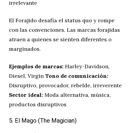
irrelevante
El Forajido desafía el status quo y rompe
con las convenciones. Las marcas forajidas
atraen a quienes se sienten diferentes o
marginados.
Ejemplos de marcas:
Harley-Davidson,
Diesel, Virgin
Tono de comunicación:
Disruptivo, provocador, rebelde, irreverente
Sector ideal:
Moda alternativa, música,
productos disruptivos
5. El Mago (The Magician)