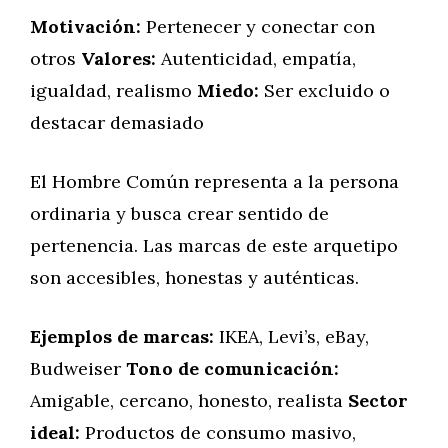
Motivación:
Pertenecer y conectar con
otros
Valores:
Autenticidad, empatía,
igualdad, realismo
Miedo:
Ser excluido o
destacar demasiado
El Hombre Común representa a la persona
ordinaria y busca crear sentido de
pertenencia. Las marcas de este arquetipo
son accesibles, honestas y auténticas.
Ejemplos de marcas:
IKEA, Levi’s, eBay,
Budweiser
Tono de comunicación:
Amigable, cercano, honesto, realista
Sector
ideal:
Productos de consumo masivo,