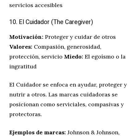
servicios accesibles
10. El Cuidador (The Caregiver)
Motivación:
Proteger y cuidar de otros
Valores:
Compasión, generosidad,
protección, servicio
Miedo:
El egoísmo o la
ingratitud
El Cuidador se enfoca en ayudar, proteger y
nutrir a otros. Las marcas cuidadoras se
posicionan como serviciales, compasivas y
protectoras.
Ejemplos de marcas:
Johnson & Johnson,