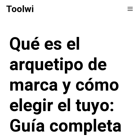
Saltar
Toolwi
Me
al
contenido
Qué es el
arquetipo de
marca y cómo
elegir el tuyo:
Guía completa