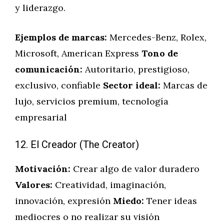
y liderazgo.
Ejemplos de marcas:
Mercedes-Benz, Rolex,
Microsoft, American Express
Tono de
comunicación:
Autoritario, prestigioso,
exclusivo, confiable
Sector ideal:
Marcas de
lujo, servicios premium, tecnología
empresarial
12. El Creador (The Creator)
Motivación:
Crear algo de valor duradero
Valores:
Creatividad, imaginación,
innovación, expresión
Miedo:
Tener ideas
mediocres o no realizar su visión