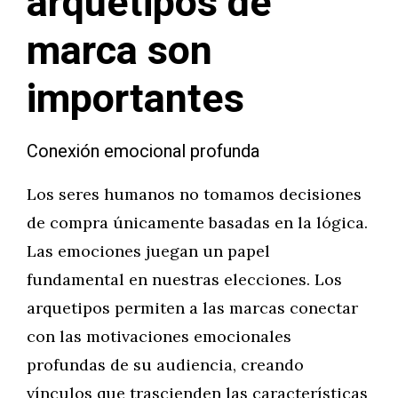
arquetipos de
marca son
importantes
Conexión emocional profunda
Los seres humanos no tomamos decisiones
de compra únicamente basadas en la lógica.
Las emociones juegan un papel
fundamental en nuestras elecciones. Los
arquetipos permiten a las marcas conectar
con las motivaciones emocionales
profundas de su audiencia, creando
vínculos que trascienden las características