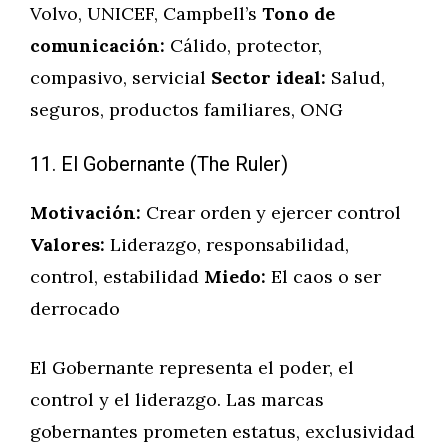
Volvo, UNICEF, Campbell’s
Tono de
comunicación:
Cálido, protector,
compasivo, servicial
Sector ideal:
Salud,
seguros, productos familiares, ONG
11. El Gobernante (The Ruler)
Motivación:
Crear orden y ejercer control
Valores:
Liderazgo, responsabilidad,
control, estabilidad
Miedo:
El caos o ser
derrocado
El Gobernante representa el poder, el
control y el liderazgo. Las marcas
gobernantes prometen estatus, exclusividad