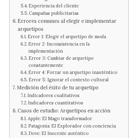
Experiencia del cliente
Campañas publicitarias
Errores comunes al elegir e implementar
arquetipos
Error 1: Elegir el arquetipo de moda
Error 2: Inconsistencia en la
implementación
Error 3: Cambiar de arquetipo
constantemente
Error 4: Forzar un arquetipo inauténtico
Error 5: Ignorar el contexto cultural
Medición del éxito de tu arquetipo
Indicadores cualitativos
Indicadores cuantitativos
Casos de estudio: Arquetipos en acción
Apple: El Mago transformador
Patagonia: El Explorador con conciencia
Dove: El Inocente auténtico