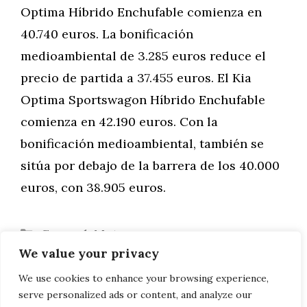
Optima Híbrido Enchufable comienza en
40.740 euros. La bonificación
medioambiental de 3.285 euros reduce el
precio de partida a 37.455 euros. El Kia
Optima Sportswagon Híbrido Enchufable
comienza en 42.190 euros. Con la
bonificación medioambiental, también se
sitúa por debajo de la barrera de los 40.000
euros, con 38.905 euros.
Categorías
General
,
Motor
We value your privacy
Kia e-Niro desde 34.290 euros
El BMW M4 se convertirá en la fortaleza
We use cookies to enhance your browsing experience,
serve personalized ads or content, and analyze our
del cambio manual